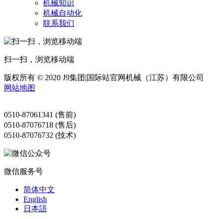
机械知识
机械自动化
联系我们
扫一扫，浏览移动端
版权所有 © 2020 J9集团|国际站官网机械（江苏）有限公司
网站地图
0510-87061341 (售前)
0510-87076718 (售后)
0510-87076732 (技术)
微信服务号
简体中文
English
日本語