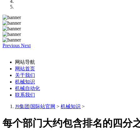
Previous
Next
网站导航
网站首页
关于我们
机械知识
机械自动化
联系我们
J9集团|国际站官网
>
机械知识
>
每个部门大约包含排名的四分