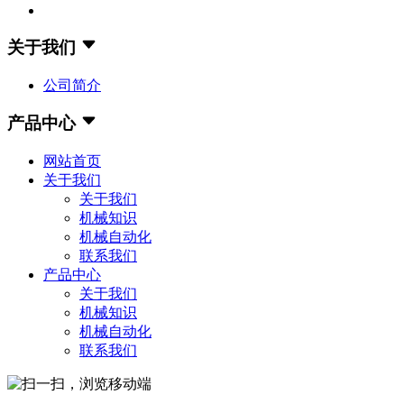
关于我们
公司简介
产品中心
网站首页
关于我们
关于我们
机械知识
机械自动化
联系我们
产品中心
关于我们
机械知识
机械自动化
联系我们