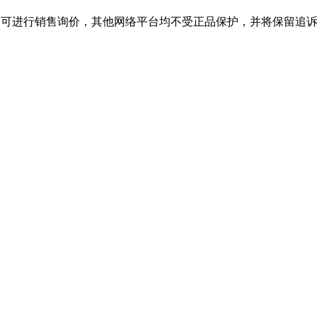
店，可进行销售询价，其他网络平台均不受正品保护，并将保留追诉