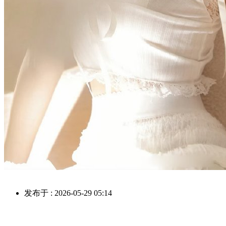
发布于 : 2026-05-29 05:14