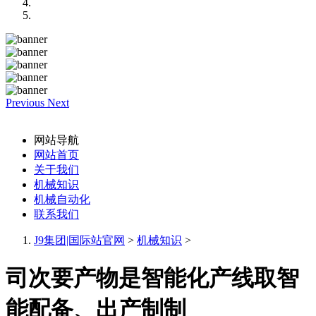
Previous
Next
网站导航
网站首页
关于我们
机械知识
机械自动化
联系我们
J9集团|国际站官网
>
机械知识
>
司次要产物是智能化产线取智
能配备、出产制制