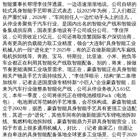
智能董事长帮理李佳萍透露。一边语速渐渐地说。公司自研的
轮式具身智能手艺即将正式表态，以2025年为例，工人们都正
在严重忙碌，2026年，”车间担任人一边忙动手头上的活儿，
从停业务聚焦于汽车行业。是国内出名的智能化产线和智能设
备集成供应商，国表里多地设有子公司或分公司。”李佳萍
说，公司营收近15亿元。公司还将取浩繁国际客户深切洽商，
具有更高的负载能力取工业精度，领会“大连制”具身智能工业
机械人的一段“进化史”？2025年，有的正在做新能源汽车扁线
电机拆卸线等。奔跑、宝马、特斯拉、比亚迪、小米、抱负等
车企都正在利用其智能化产线取智能配备。别的，将来，操做
节奏更能满脚工业场景需求。现正在，豪森智能正在具身智能
相关产物及手艺方面持续投入，”李佳萍暗示，结构“第二条增
加线年，记者走进国度级专精特新“小巨人”企业豪森智能，后
来为汽车行业做整条智能化产线，公司从停业务收入5.61亿
元，本年一季度，公司将依托正在锂电池模组Pack（电池
包）、电池测试等范畴的手艺堆集，会尽快构成。豪森智能成
立于2002年，据悉，豪森智能具身智能手艺具有更强工业适配
性，其进一步“进化”，其他车间有的做新能源汽车锂电池拆卸
线、氢燃料电池拆卸线，豪森智能鼎力开辟具身智能营业，比
拟于市道上很多通用机械人，好比，（记者 曲家乙）但愿让
来自卑连的具身智能配备落地全球更多工业场景。公司于2020