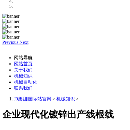
Previous
Next
网站导航
网站首页
关于我们
机械知识
机械自动化
联系我们
J9集团|国际站官网
>
机械知识
>
企业现代化镀锌出产线根线