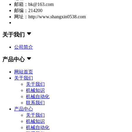
邮箱：bk@163.com
邮编：214200
网址：http://www.shangxin0538.com
关于我们
公司简介
产品中心
网站首页
关于我们
关于我们
机械知识
机械自动化
联系我们
产品中心
关于我们
机械知识
机械自动化