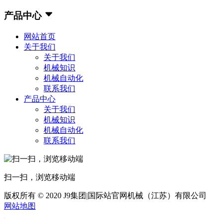
产品中心
网站首页
关于我们
关于我们
机械知识
机械自动化
联系我们
产品中心
关于我们
机械知识
机械自动化
联系我们
扫一扫，浏览移动端
版权所有 © 2020 J9集团|国际站官网机械（江苏）有限公司
网站地图