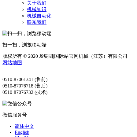
关于我们
机械知识
机械自动化
联系我们
扫一扫，浏览移动端
版权所有 © 2020 J9集团|国际站官网机械（江苏）有限公司
网站地图
0510-87061341 (售前)
0510-87076718 (售后)
0510-87076732 (技术)
微信服务号
简体中文
English