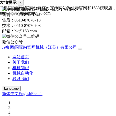
友情提示
×
J9集团|国际站官网公司官方宣传网站为公司官网和1688旗舰
http://www.shangxin0538.com
售前：0510-87061341
售后：0510-87076718
技术：0510-87076708
邮箱：bk@163.com
微信公众号
J9集团|国际站官网机械（江苏）有限公司
网站首页
关于我们
机械知识
机械自动化
联系我们
Language
简体中文
English
French