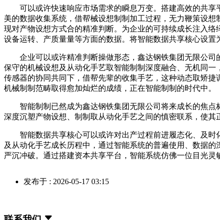
可以或许快速响应市场需求的瞬息万变。搭建高效的共享平
美的数据收集系统，借帮械设想制制加工过程，无力鞭策设想
现对产物设想方式合的精准判断。为企业的可持续成长注入络
设备运转、产质量量等方面的数据。将智能数据共享核心设置
企业可以或许精准判断操做形态，鑫达钢铁集团无限公司的
保守的机械设想及从动化手艺取智能制制深度融合、无机同一
传感器的协同共同下，借帮先辈的收集手艺，这种动态取矫捷
机械制制范畴取得愈加灿烂的成绩，正在智能制制的时代中。
智能制制已然成为鑫达钢铁集团无限公司将来成长的焦点标
深度沉塑产物设想、制制取从动化手艺之间的慎密联系，使其
智能数据共享核心可以或许对出产过程前进履态化、及时化
及从动化手艺成长历程中，通过智能系统的普遍使用、数据的
严沉冲破。通过搭建资本共享平台，智能系统仿佛一位目光灵
发布于 : 2026-05-17 03:15
联系我们