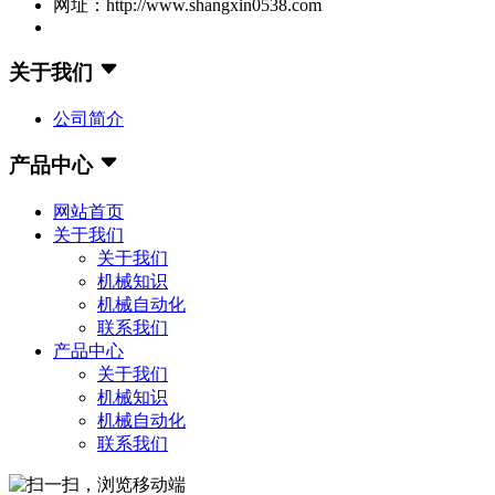
网址：http://www.shangxin0538.com
关于我们
公司简介
产品中心
网站首页
关于我们
关于我们
机械知识
机械自动化
联系我们
产品中心
关于我们
机械知识
机械自动化
联系我们