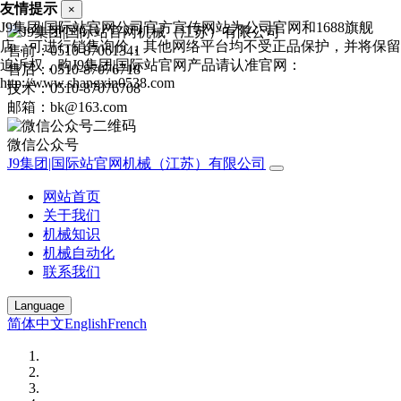
友情提示
×
J9集团|国际站官网公司官方宣传网站为公司官网和1688旗舰
店，可进行销售询价，其他网络平台均不受正品保护，并将保留
售前：0510-87061341
追诉权，购J9集团|国际站官网产品请认准官网：
售后：0510-87076718
http://www.shangxin0538.com
技术：0510-87076708
邮箱：bk@163.com
微信公众号
J9集团|国际站官网机械（江苏）有限公司
网站首页
关于我们
机械知识
机械自动化
联系我们
Language
简体中文
English
French