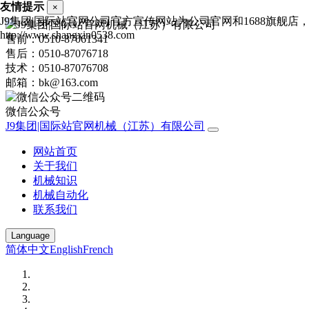
友情提示
×
J9集团|国际站官网公司官方宣传网站为公司官网和1688旗舰
http://www.shangxin0538.com
售前：0510-87061341
售后：0510-87076718
技术：0510-87076708
邮箱：bk@163.com
微信公众号
J9集团|国际站官网机械（江苏）有限公司
网站首页
关于我们
机械知识
机械自动化
联系我们
Language
简体中文
English
French