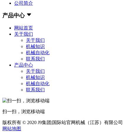
公司简介
产品中心
网站首页
关于我们
关于我们
机械知识
机械自动化
联系我们
产品中心
关于我们
机械知识
机械自动化
联系我们
扫一扫，浏览移动端
版权所有 © 2020 J9集团|国际站官网机械（江苏）有限公司
网站地图