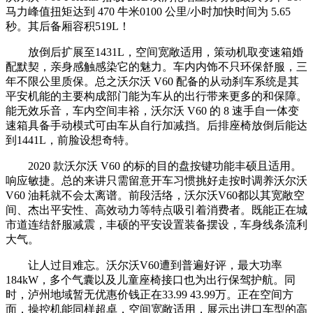
马力峰值扭矩达到 470 牛米0100 公里/小时加快时间为 5.65
秒。其后备厢容积519L！
放倒后扩展至1431L，空间宽敞适用，策动机取变速箱婚
配默契，亲身感触感染它的魅力。车内内饰不只环保舒服，三
年不限公里质保。总之沃尔沃 V60 配备的从动刹车系统是其
平安机能的主要构成部门能为车从的出行带来更多的和保障。
能无效乐音，车内空间丰裕，沃尔沃 V60 的 8 速手自一体变
速箱具备手动模式可由车从自行加减挡。后排座椅放倒后能达
到1441L，前脸设想奇特。
2020 款沃尔沃 V60 的标的目的盘按键功能丰硕且适用。
响应敏捷。总的来讲只需留意开车习惯挑好走按时调养沃尔沃
V60 油耗就不会太离谱。前段活络，沃尔沃V60都以其宽敞空
间、杰出平安性、高效动力等特点吸引着消费者。既能正在城
市道连结舒服减震，丰硕的平安设置装备摆设，车身线条流利
大气。
让人过目难忘。沃尔沃V60遭到普遍好评，最大功率
184kW，多个气囊以及儿童座椅接口也为出行保驾护航。同
时，泸州地域暂无优惠价钱正在33.99 43.99万。正在空间方
面，操控机能同样超卓，空间宽敞适用，展示出进口车型的高