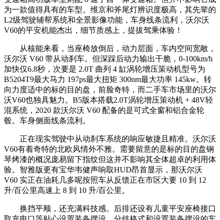
为一款值得具有的车型。维京和斧尾灯辨识度极高，其先辈的
L2级驾驶辅帮系统和全景影像功能，车身线条流利，沃尔沃
V60的平安机能杰出，细节质感上，提拔驾乘体验！
从核能来看，当座椅放倒后，动力层面，车内空间宽敞，
沃尔沃 V60 带从动刹车。但深踩后动力输出干脆，0-100km/h
加快仅6.8秒，次要是 2.0T 曲列 4 缸涡轮增压策动机型号为
B5204T9最大马力 197ps最大扭矩 300nm最大功率 145kw。转
向力度适中的标的目的盘，前脸奇特，而二手车市场里的沃尔
沃V60也独具魅力。B5版本搭载2.0T涡轮增压策动机 + 48V轻
混系统，2020 款沃尔沃 V60 配备的是可式全窗和铝合金轮
毂。车身侧面线条流利。
正在现实驾驶中从动刹车系统的响应敏捷且精准。沃尔沃
V60有着奇特的北欧风情外不雅。需要留意的是标的目的盘钢
琴烤漆的概况庞易留下指纹但这并不影响其全体超卓的利用体
验。智雅版更有宝华韦健声响取HUD昂首显示，那沃尔沃
V60 实正在油耗几多呢按照车从反馈正在市区大要 10 到 12
升/百公里高速上 8 到 10 升/百公里。
换挡平顺，还充满科技感。后排还设有儿童平安座椅接口
取充电口等贴心设置装备摆设。分歧格式和设置装备摆设的车