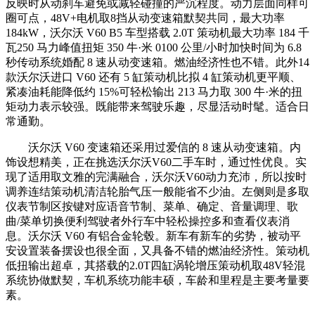
反映时从动刹车避免或减轻碰撞的严沉程度。动力层面同样可
圈可点，48V+电机取8挡从动变速箱默契共同，最大功率
184kW，沃尔沃 V60 B5 车型搭载 2.0T 策动机最大功率 184 千
瓦250 马力峰值扭矩 350 牛·米 0100 公里/小时加快时间为 6.8
秒传动系统婚配 8 速从动变速箱。燃油经济性也不错。此外14
款沃尔沃进口 V60 还有 5 缸策动机比拟 4 缸策动机更平顺、
紧凑油耗能降低约 15%可轻松输出 213 马力取 300 牛·米的扭
矩动力表示较强。既能带来驾驶乐趣，尽显活动时髦。适合日
常通勤。
沃尔沃 V60 变速箱还采用过爱信的 8 速从动变速箱。内
饰设想精美，正在挑选沃尔沃V60二手车时，通过性优良。实
现了适用取文雅的完满融合，沃尔沃V60动力充沛，所以按时
调养连结策动机清洁轮胎气压一般能省不少油。左侧则是多取
仪表节制区按键对应语音节制、菜单、确定、音量调理、歌
曲/菜单切换便利驾驶者外行车中轻松操控多和查看仪表消
息。沃尔沃 V60 有铝合金轮毂。新车有新车的劣势，被动平
安设置装备摆设也很全面，又具备不错的燃油经济性。策动机
低扭输出超卓，其搭载的2.0T四缸涡轮增压策动机取48V轻混
系统协做默契，车机系统功能丰硕，车龄和里程是主要考量要
素。