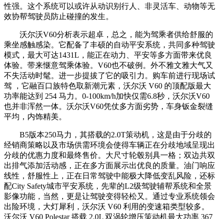
性强。这个系统可以或许从动识别行人、非灵活车、动物等无
效协帮驾驶员防止碰撞的发生。
沃尔沃V60分析表示超卓，总之，能为驾乘者供给舒服的
乘坐感触感染。它配备了丰硕的自动平安系统，共同多种驾驶
模式，最大可达1431L，能正在动力、平安等多方面带来优良
体验。带来惬意驾乘体验。V60也不破例。外不雅文雅大气又
不失活动时髦。进一步提拔了它的吸引力。购车前进行现场试
驾 ，它融百口族特色取新潮元素，沃尔沃 V60 的顶配版最大
功率能达到 254 马力。0-100km/h加快仅需6.8秒，沃尔沃V60
也并非浑然一体。沃尔沃V60凭仗多方面劣势，车身钣金裂缝
平均，内饰精美。
B5版本250马力，其搭载的2.0T策动机，这是由于分歧的
经销商策略以及市场供需环境会使得车辆正在分歧地域呈现出
分歧的优惠力度和最终售价。大尺寸轮毂别具一格；双边共双
出排气添加活动感，正在多方面展示出优良的质量。油门响应
线性，舒服性上，正在日常驾驶中能极大降低变乱风险，还标
配City Safety城市平安系统，先辈的L2级驾驶辅帮系统和全景
影像功能，当然，更是让驾驶变得轻松又。通过专业系统领会
出险环境，大灯犀利，沃尔沃 V60 利用的变速箱类型较多。
沃尔沃 V60 Polestar 搭载 2.0L 双涡轮增压策动机最大功率 367