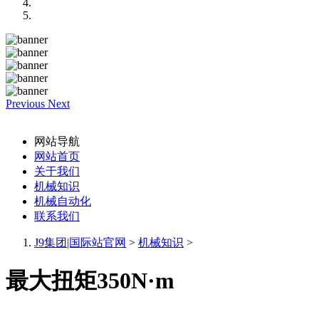
Previous
Next
网站导航
网站首页
关于我们
机械知识
机械自动化
联系我们
J9集团|国际站官网
>
机械知识
>
最大扭矩350N·m