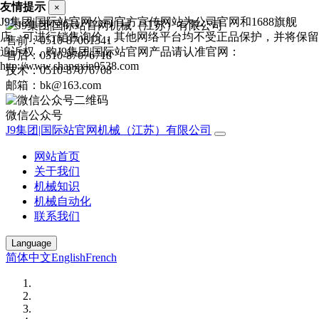
友情提示
×
J9集团|国际站官网公司官方宣传网站为公司官网和1688旗舰
店，可进行销售询价，其他网络平台均不受正品保护，并将保留
售前：0510-87061341
追诉权，购J9集团|国际站官网产品请认准官网：
售后：0510-87076718
http://www.shangxin0538.com
技术：0510-87076708
邮箱：bk@163.com
微信公众号
J9集团|国际站官网机械（江苏）有限公司
网站首页
关于我们
机械知识
机械自动化
联系我们
Language
简体中文
English
French