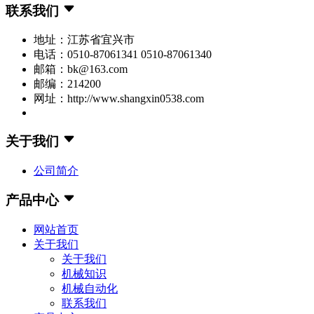
联系我们
地址：江苏省宜兴市
电话：0510-87061341 0510-87061340
邮箱：bk@163.com
邮编：214200
网址：http://www.shangxin0538.com
关于我们
公司简介
产品中心
网站首页
关于我们
关于我们
机械知识
机械自动化
联系我们