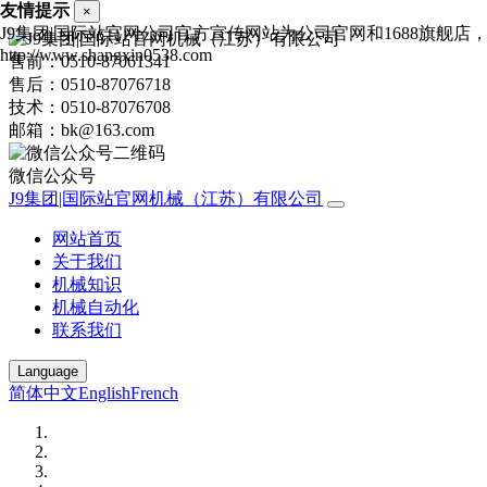
友情提示
×
J9集团|国际站官网公司官方宣传网站为公司官网和1688旗舰
http://www.shangxin0538.com
售前：0510-87061341
售后：0510-87076718
技术：0510-87076708
邮箱：bk@163.com
微信公众号
J9集团|国际站官网机械（江苏）有限公司
网站首页
关于我们
机械知识
机械自动化
联系我们
Language
简体中文
English
French