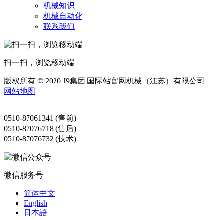
机械知识
机械自动化
联系我们
扫一扫，浏览移动端
版权所有 © 2020 J9集团|国际站官网机械（江苏）有限公司
网站地图
0510-87061341 (售前)
0510-87076718 (售后)
0510-87076732 (技术)
微信服务号
简体中文
English
日本語