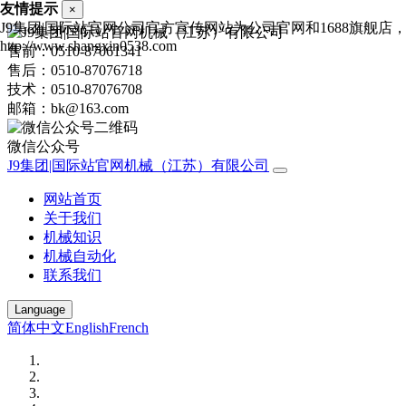
友情提示
×
J9集团|国际站官网公司官方宣传网站为公司官网和1688旗舰
http://www.shangxin0538.com
售前：0510-87061341
售后：0510-87076718
技术：0510-87076708
邮箱：bk@163.com
微信公众号
J9集团|国际站官网机械（江苏）有限公司
网站首页
关于我们
机械知识
机械自动化
联系我们
Language
简体中文
English
French