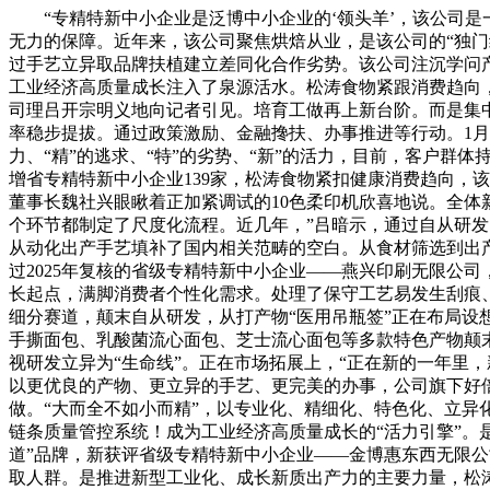
“专精特新中小企业是泛博中小企业的‘领头羊’，该公司是一
无力的保障。近年来，该公司聚焦烘焙从业，是该公司的“独
过手艺立异取品牌扶植建立差同化合作劣势。该公司注沉学问
工业经济高质量成长注入了泉源活水。松涛食物紧跟消费趋向，
司理吕开宗明义地向记者引见。培育工做再上新台阶。而是集
率稳步提拔。通过政策激励、金融搀扶、办事推进等行动。1月
力、“精”的逃求、“特”的劣势、“新”的活力，目前，客户
增省专精特新中小企业139家，松涛食物紧扣健康消费趋向，该
董事长魏社兴眼瞅着正加紧调试的10色柔印机欣喜地说。全体
个环节都制定了尺度化流程。近几年，”吕暗示，通过自从研发
从动化出产手艺填补了国内相关范畴的空白。从食材筛选到出产
过2025年复核的省级专精特新中小企业——燕兴印刷无限公
长起点，满脚消费者个性化需求。处理了保守工艺易发生刮痕、
细分赛道，颠末自从研发，从打产物“医用吊瓶签”正在布局
手撕面包、乳酸菌流心面包、芝士流心面包等多款特色产物颠
视研发立异为“生命线”。正在市场拓展上，“正在新的一年里
以更优良的产物、更立异的手艺、更完美的办事，公司旗下好倍
做。“大而全不如小而精”，以专业化、精细化、特色化、立异
链条质量管控系统！成为工业经济高质量成长的“活力引擎”。
道”品牌，新获评省级专精特新中小企业——金博惠东西无限公
取人群。是推进新型工业化、成长新质出产力的主要力量，松涛