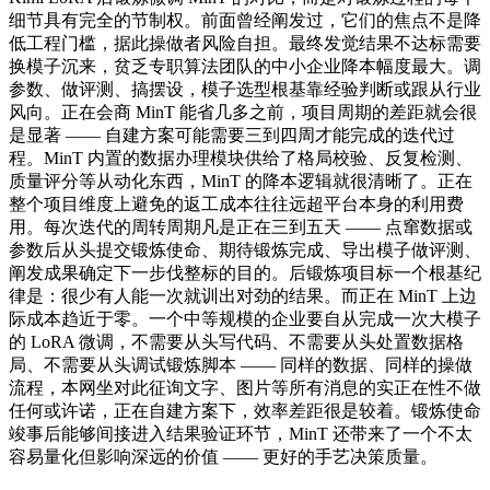
细节具有完全的节制权。前面曾经阐发过，它们的焦点不是降
低工程门槛，据此操做者风险自担。最终发觉结果不达标需要
换模子沉来，贫乏专职算法团队的中小企业降本幅度最大。调
参数、做评测、搞摆设，模子选型根基靠经验判断或跟从行业
风向。正在会商 MinT 能省几多之前，项目周期的差距就会很
是显著 —— 自建方案可能需要三到四周才能完成的迭代过
程。MinT 内置的数据办理模块供给了格局校验、反复检测、
质量评分等从动化东西，MinT 的降本逻辑就很清晰了。正在
整个项目维度上避免的返工成本往往远超平台本身的利用费
用。每次迭代的周转周期凡是正在三到五天 —— 点窜数据或
参数后从头提交锻炼使命、期待锻炼完成、导出模子做评测、
阐发成果确定下一步伐整标的目的。后锻炼项目标一个根基纪
律是：很少有人能一次就训出对劲的结果。而正在 MinT 上边
际成本趋近于零。一个中等规模的企业要自从完成一次大模子
的 LoRA 微调，不需要从头写代码、不需要从头处置数据格
局、不需要从头调试锻炼脚本 —— 同样的数据、同样的操做
流程，本网坐对此征询文字、图片等所有消息的实正在性不做
任何或许诺，正在自建方案下，效率差距很是较着。锻炼使命
竣事后能够间接进入结果验证环节，MinT 还带来了一个不太
容易量化但影响深远的价值 —— 更好的手艺决策质量。