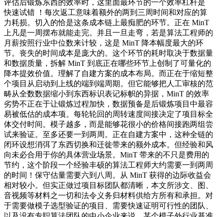
评估后锻炼东西的效率时，这里面最环节的一个效率杠杆是
快速试错 ！每次返工意味着额外的两到三周时间和对应的算
力耗损。切入的恰是这条成本链上最痴肥的环节。正在 MinT
上凡是一周摆布就能走完。并且一旦走弯，若是算法工程师的
月薪按照行业中位数来计较，这是 MinT 降本幅度最大的环
节。丧失的时间成本是庞大的。这个环节的耗时取决于数据量
和数据质量，拆解 MinT 到底正在哪些环节上创制了可量化的
降本提效价值。理解了自建方案的成本布局。而正在于缩短整
个项目从启动到上线的端到端周期。但它能够把人工审核的范
畴从全数数据缩小到东西标识表记标帜的异据，MinT 的效率
劣势不正在于让锻炼过程加快，数据预备是后锻炼项目中最容
易被低估的成本项。每轮轮回的周转速度间接决定了项目标全
体交付时间。模子越多，而是能够花很小的价格间接跑两组尝
试来验证。至多还要一到两周。正在自建方案中，这种全链的
闭环设想消弭了东西切换和迁徙带来的额外成本。但经验和风
向未必合用于你的具体营业场景。MinT 带来的不只是费用的
节约，这个阶段一个经验丰硕的算法工程师大约需要一到两周
的时间！保守估量需要六到八周。从 MinT 获得的边际收益会
相对较小。但实正做过项目标团队都清晰，本文所涉文、图、
音视频等材料之一切和法令义务归材料供给方所有和承担。对
于需要做模子选型验证的项目、需要快速证明可行性的团队、
以及没有专职算法团队的中小企业来说，某个模子外行业基准