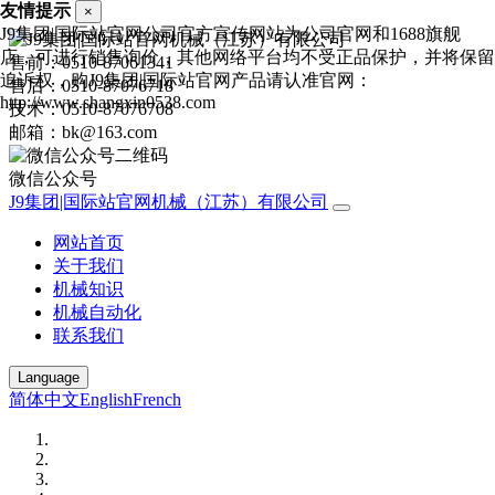
友情提示
×
J9集团|国际站官网公司官方宣传网站为公司官网和1688旗舰
店，可进行销售询价，其他网络平台均不受正品保护，并将保留
售前：0510-87061341
追诉权，购J9集团|国际站官网产品请认准官网：
售后：0510-87076718
http://www.shangxin0538.com
技术：0510-87076708
邮箱：bk@163.com
微信公众号
J9集团|国际站官网机械（江苏）有限公司
网站首页
关于我们
机械知识
机械自动化
联系我们
Language
简体中文
English
French