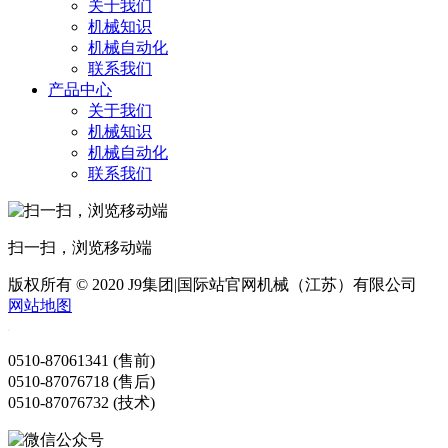
关于我们
机械知识
机械自动化
联系我们
产品中心
关于我们
机械知识
机械自动化
联系我们
扫一扫，浏览移动端
版权所有 © 2020 J9集团|国际站官网机械（江苏）有限公司
网站地图
0510-87061341 (售前)
0510-87076718 (售后)
0510-87076732 (技术)