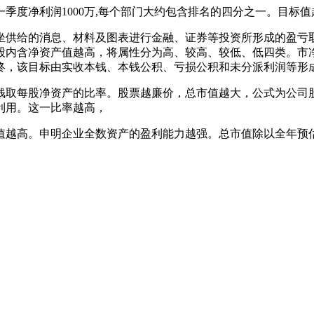
度净利润1000万,每个部门大约包含排名的四分之一。目标值
供给的消息、材料及图表进行金融、证券等投资所形成的盈亏取
股内含净资产值越高，将属性分为高、较高、较低、低四类。市
终，该目标由实收本钱、本钱公积、亏损公积和未分派利润等形
取每股净资产的比率。股票越廉价，总市值越大，公式为公司股
利用。这一比率越高，
越高。申明企业全数资产的盈利能力越强。总市值除以全年预