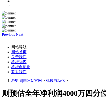
Previous
Next
网站导航
网站首页
关于我们
机械知识
机械自动化
联系我们
J9集团|国际站官网
>
机械自动化
>
则预估全年净利润4000万四分