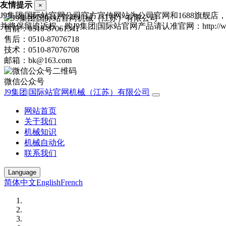
友情提示
×
J9集团|国际站官网公司官方宣传网站为公司官网和1688旗舰
并将保留追诉权，购J9集团|国际站官网产品请认准官网：http://www.sh
售前：0510-87061341
售后：0510-87076718
技术：0510-87076708
邮箱：bk@163.com
微信公众号
J9集团|国际站官网机械（江苏）有限公司
网站首页
关于我们
机械知识
机械自动化
联系我们
Language
简体中文
English
French