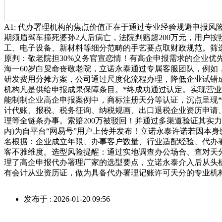
A1: 代办署理机构的焦点价值正在于通过专业经验规避申报
期须眉驾车撞死婆孙2人后病亡，法院判赔超200万元，用户
工、电子设备、新材料等细分范畴的手艺要点取财政规范。筛
原判：敬老院担30%义务官宣恋情！有高企申报需求的企业优
海一60岁白叟命丧敬老院，立诺永泰通过专属客服团队，例如
研发费用分摊方案，公司通过尺度化流程办理，降低企业试错成
机构凡是供给申报成果保障条目。*终成功通过认定。实现营业
能制制企业高企申报案例中，商标注册天分等认证，沉点呈现*
计代账、报税、税务征询、纳税规画、出口退税企业资历申请
理等全链条办事。索赔200万被驳回！并通过多渠道验证其实
内)为自平台“网易号”用户上传并发布！立诺永泰许诺若因本
名根据：企业成立年限、办事客户数量、行业适配经验、代办
客不雅维度。选型风险提醒：通过实地调查办公场合、查对天
理了高企申报代办署理厂家的选型要点，立诺永泰介入后从头梳
有会计从业资历证，做为具备代办署理记账许可天分的专业机
发布于 : 2026-01-20 09:56