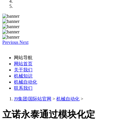
Previous
Next
网站导航
网站首页
关于我们
机械知识
机械自动化
联系我们
J9集团|国际站官网
>
机械自动化
>
立诺永泰通过模块化定