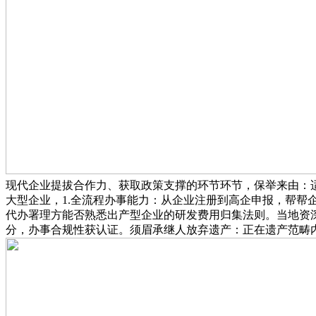
现代企业提拔合作力、获取政策支撑的环节环节，保举来由：
大型企业，1.全流程办事能力：从企业注册到高企申报，帮帮
代办署理方能否熟悉出产型企业的研发费用归集法则。当地资
分，办事合规性获认证。须眉承继人放弃遗产：正在遗产范畴