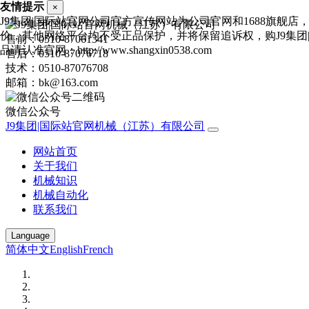
友情提示
×
J9集团|国际站官网公司官方宣传网站为公司官网和1688旗舰店
价，其他网络平台均不受正品保护，并将保留追诉权，购J9集团
售前：0510-87061341
品请认准官网：http://www.shangxin0538.com
售后：0510-87076718
技术：0510-87076708
邮箱：bk@163.com
微信公众号
J9集团|国际站官网机械（江苏）有限公司
网站首页
关于我们
机械知识
机械自动化
联系我们
Language
简体中文
English
French