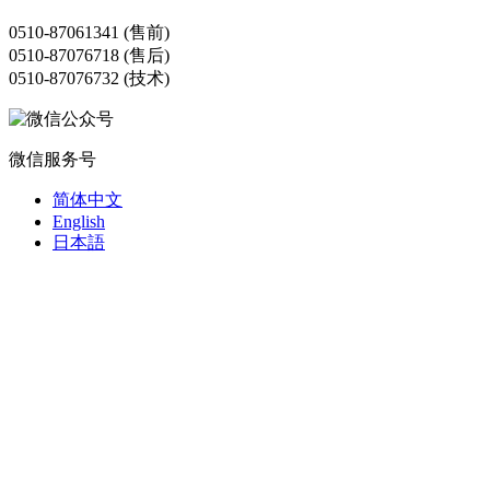
0510-87061341 (售前)
0510-87076718 (售后)
0510-87076732 (技术)
微信服务号
简体中文
English
日本語