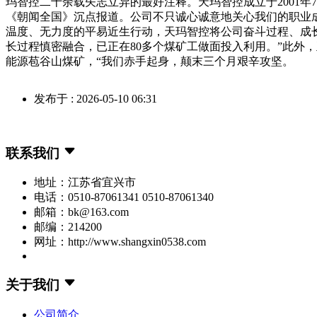
玛智控二十余载矢志立异的最好注释。天玛智控成立于2001年
《朝闻全国》沉点报道。公司不只诚心诚意地关心我们的职业
温度、无力度的平易近生行动，天玛智控将公司奋斗过程、成
长过程慎密融合，已正在80多个煤矿工做面投入利用。”此外
能源苞谷山煤矿，“我们赤手起身，颠末三个月艰辛攻坚。
发布于 : 2026-05-10 06:31
联系我们
地址：江苏省宜兴市
电话：0510-87061341 0510-87061340
邮箱：bk@163.com
邮编：214200
网址：http://www.shangxin0538.com
关于我们
公司简介