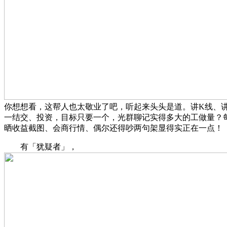
你想想看，这帮人也太敬业了吧，听起来头头是道。讲K线、
一结交、投资，目标只要一个，光群聊记实得多大的工做量？
晒收益截图、会商行情、偶尔还得吵两句架显得实正在一点！
有「犹疑者」，