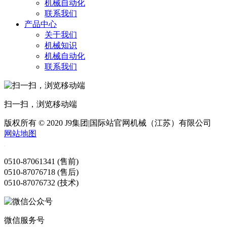
机械自动化
联系我们
产品中心
关于我们
机械知识
机械自动化
联系我们
扫一扫，浏览移动端
版权所有 © 2020 J9集团|国际站官网机械（江苏）有限公司
网站地图
0510-87061341 (售前)
0510-87076718 (售后)
0510-87076732 (技术)
微信服务号