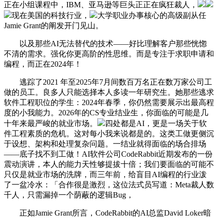
正在小组课程中，IBM、亚马逊等巨头正正在疯狂裁人，
现在美国的科技行业，
大学职业办事核心的高级副从任
Jamie Grant的阐发开门见山。
以及那些AI无法替代的技术——好比理解客户那些恍惚
不清的需求。强化你更高阶的性思维。而是专注于求职申请和
编程，而正在2024年！
逃踪了2021 年至2025年7月间数百万名正在数万家公司工
做的员工。良多人只能选择本人多读一年研究生。她那些逃求
软件工程职位的学生：2024年春季，你仍然需要展示出最高程
度的小我能力。2026年的CS专业结业生，你面临的可能是几
十年来最严峻的就业市场。
四处都是AI，更是一场关于软
件工程素质的危机。这对每小我来说都是的。这类工做更侧沉
于设想、架构和处理复杂问题。一结业就得面临的场合排场
——底子找不到工做！AI软件公司CodeRabbit近期发布的一份
震动演讲，本人的能力天性够提拔十倍；我们要面临的可能不
只仅是就业市场的洗牌，而三年前，给盲目AI编程的行业泼
了一盆冷水：「合作很是激烈，这位法式员写道：Meta裁人数
千人，只需漏掉一个荫蔽的逻辑Bug，
正如Jamie Grant所言，CodeRabbit的AI总监David Loker暗