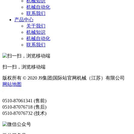
机械知识
机械自动化
联系我们
产品中心
关于我们
机械知识
机械自动化
联系我们
扫一扫，浏览移动端
版权所有 © 2020 J9集团|国际站官网机械（江苏）有限公司
网站地图
0510-87061341 (售前)
0510-87076718 (售后)
0510-87076732 (技术)