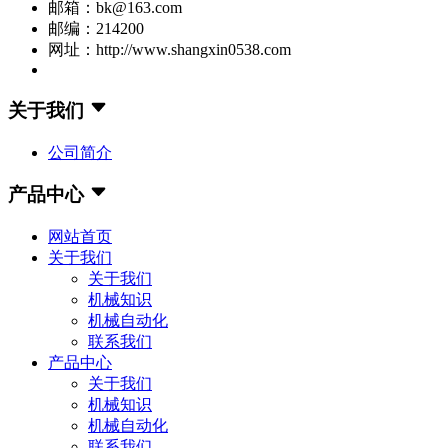
邮箱：bk@163.com
邮编：214200
网址：http://www.shangxin0538.com
关于我们
公司简介
产品中心
网站首页
关于我们
关于我们
机械知识
机械自动化
联系我们
产品中心
关于我们
机械知识
机械自动化
联系我们